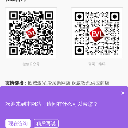
微信公众号
官网二维码
友情链接：
欧威激光.爱采购网店
欧威激光.供应商店
欧威激光.中国制造网店
欧威激光.智能制造网店
×
欧威激光店-塑料机械网
欢迎来到本网站，请问有什么可以帮您？
© 版权所有 欧威激光科技（苏州）有限公司
网站地图
备案号
苏
现在咨询
稍后再说